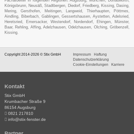
Facharbeiter in folgenden Regionen: Augsburg, München, Donauwörth,
Königsbrunn, Neusäß, Stadtbergen, Diedorf, Friedberg, Kissing, Dasing,
Mering, Gersthofen, Meitingen, Langweid, Thierhaupten, Pöttmes,
Aindling, Biberbach, Gablingen, Gessertshausen, Aystetten, Adelsried,
Heretsried, Emersacker, Westendorf, Nordendorf, Ehingen, Münster,
Baar, Rehling, Affing, Adelzhausen, Odelzhausen, Olching, Gröbenzell,
Kissing.
Copyright 2014-2026 © Stix GmbH
Impressum
Haftung
Datenschutzerklärung
Cookie-Einstellungen
Karriere
Kontakt
Stix GmbH
Krumbacher Straße 9
86154 Augsburg
0821 217810
info@stix-fenster.de
Partner