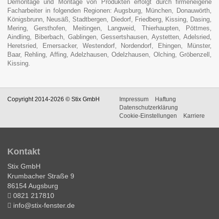
Demontage und Montage von Produkten erfolgt durch firmeneigene
Facharbeiter in folgenden Regionen: Augsburg, München, Donauwörth,
Königsbrunn, Neusäß, Stadtbergen, Diedorf, Friedberg, Kissing, Dasing,
Mering, Gersthofen, Meitingen, Langweid, Thierhaupten, Pöttmes,
Aindling, Biberbach, Gablingen, Gessertshausen, Aystetten, Adelsried,
Heretsried, Emersacker, Westendorf, Nordendorf, Ehingen, Münster,
Baar, Rehling, Affing, Adelzhausen, Odelzhausen, Olching, Gröbenzell,
Kissing.
Copyright 2014-2026 © Stix GmbH
Impressum
Haftung
Datenschutzerklärung
Cookie-Einstellungen
Karriere
Kontakt
Stix GmbH
Krumbacher Straße 9
86154 Augsburg
0821 217810
info@stix-fenster.de