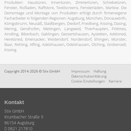
Produkten: Haustüren, Innentüren, Zimmertüren, Schiebetüren,
Fenster, Rollladen, Raffstore, Textilscreens, Fensterläden, Markise. Die
Demontage und Montage von Produkten erfolgt durch firmeneigene
Facharbeiter in folgenden Regionen: Augsburg, München, Donauwörth,
Königsbrunn, Neusäß, Stadtbergen, Diedorf, Friedberg, Kissing, Dasing,
Mering, Gersthofen, Meitingen, Langweid, Thierhaupten, Pöttmes,
Aindling, Biberbach, Gablingen, Gessertshausen, Aystetten, Adelsried,
Heretsried, Emersacker, Westendorf, Nordendorf, Ehingen, Münster,
Baar, Rehling, Affing, Adelzhausen, Odelzhausen, Olching, Gröbenzell,
Kissing.
Copyright 2014-2026 © Stix GmbH
Impressum
Haftung
Datenschutzerklärung
Cookie-Einstellungen
Karriere
Kontakt
Stix GmbH
Krumbacher Straße 9
86154 Augsburg
0821 217810