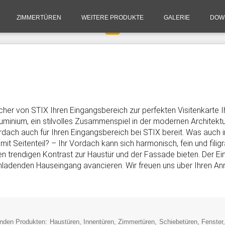
ZIMMERTÜREN
WEITERE PRODUKTE
GALERIE
DOW
cher von STIX Ihren Eingangsbereich zur perfekten Visitenkarte 
inium, ein stilvolles Zusammenspiel in der modernen Architektur.
rdach auch für Ihren Eingangsbereich bei STIX bereit. Was auch
t Seitenteil? – Ihr Vordach kann sich harmonisch, fein und filig
en trendigen Kontrast zur Haustür und der Fassade bieten. Der E
ladenden Hauseingang avancieren. Wir freuen uns über Ihren Anr
nden Produkten: Haustüren, Innentüren, Zimmertüren, Schiebetüren, Fenster, R