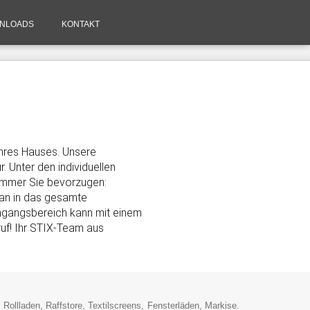
NLOADS
KONTAKT
Ihres Hauses. Unsere
 Unter den individuellen
 immer Sie bevorzugen:
ran in das gesamte
ingangsbereich kann mit einem
uf! Ihr STIX-Team aus
ollladen, Raffstore, Textilscreens, Fensterläden, Markise.