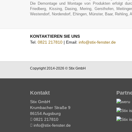
Die Demontage und Montage von Produkten erfolgt durch
Friedberg, Kissing, Dasing, Mering, Gersthofen, Meitinge
Westendorf, Nordendorf, Ehingen, Münster, Baar, Rehling, A
KONTAKTIEREN SIE UNS
Tel.
0821 217810
| Email:
info@stix-fenster.de
Copyright 2014-2026 © Stix GmbH
Kontakt
Partn
Stix GmbH
Krumbacher Straße 9
86154 Augsburg
0821 217810
info@stix-fenster.de