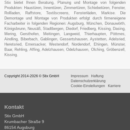
Stix bietet Ihnen Beratung, Planung und Montage von folgenden
Produkten: Haustüren, Innentüren, Zimmertüren, Schiebetüren, Fenster,
Rollladen, Raffstore, Textilscreens, Fensterläden, Markise. Die
Demontage und Montage von Produkten erfolgt durch firmeneigene
Facharbeiter in folgenden Regionen: Augsburg, München, Donauwörth,
Königsbrunn, Neusäß, Stadtbergen, Diedorf, Friedberg, Kissing, Dasing,
Mering, Gersthofen, Meitingen, Langweid, Thierhaupten, Pöttmes,
Aindling, Biberbach, Gablingen, Gessertshausen, Aystetten, Adelsried,
Heretsried, Emersacker, Westendorf, Nordendorf, Ehingen, Münster,
Baar, Rehling, Affing, Adelzhausen, Odelzhausen, Olching, Gröbenzell,
Kissing.
Copyright 2014-2026 © Stix GmbH
Impressum
Haftung
Datenschutzerklärung
Cookie-Einstellungen
Karriere
Kontakt
Stix GmbH
Krumbacher Straße 9
86154 Augsburg