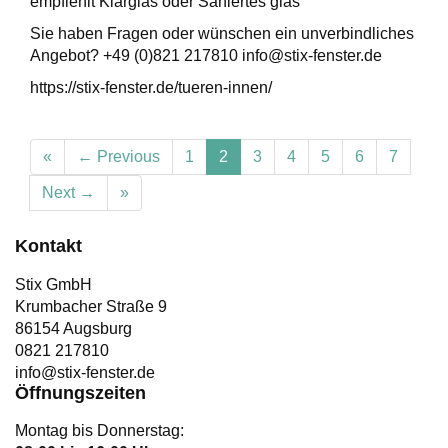
empfiehlt Klarglas oder Saniertes glas
Sie haben Fragen oder wünschen ein unverbindliches
Angebot? +49 (0)821 217810 info@stix-fenster.de
https://stix-fenster.de/tueren-innen/
«
← Previous
1
2
3
4
5
6
7
Next →
»
Kontakt
Stix GmbH
Krumbacher Straße 9
86154 Augsburg
0821 217810
info@stix-fenster.de
Öffnungszeiten
Montag bis Donnerstag: