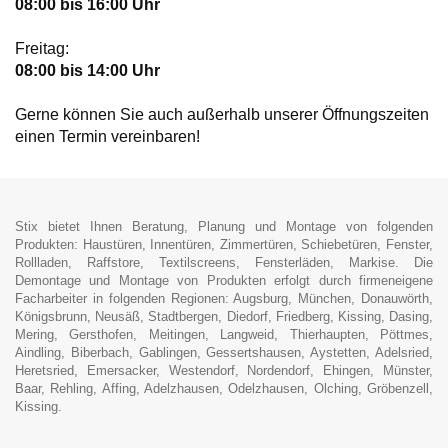
08:00 bis 16:00 Uhr
Freitag:
08:00 bis 14:00 Uhr
Gerne können Sie auch außerhalb unserer Öffnungszeiten
einen Termin vereinbaren!
Stix bietet Ihnen Beratung, Planung und Montage von folgenden
Produkten: Haustüren, Innentüren, Zimmertüren, Schiebetüren, Fenster,
Rollladen, Raffstore, Textilscreens, Fensterläden, Markise. Die
Demontage und Montage von Produkten erfolgt durch firmeneigene
Facharbeiter in folgenden Regionen: Augsburg, München, Donauwörth,
Königsbrunn, Neusäß, Stadtbergen, Diedorf, Friedberg, Kissing, Dasing,
Mering, Gersthofen, Meitingen, Langweid, Thierhaupten, Pöttmes,
Aindling, Biberbach, Gablingen, Gessertshausen, Aystetten, Adelsried,
Heretsried, Emersacker, Westendorf, Nordendorf, Ehingen, Münster,
Baar, Rehling, Affing, Adelzhausen, Odelzhausen, Olching, Gröbenzell,
Kissing.